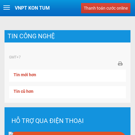
VNPT KON TUM
Toggle
Thanh toán cước online
navigation
TIN CÔNG NGHỆ
GMT+7
Tin mới hơn
Tin cũ hơn
HỖ TRỢ QUA ĐIỆN THOẠI