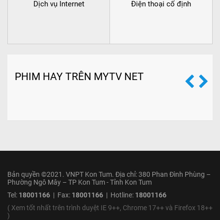
Dịch vụ Internet
Điện thoại cố định
PHIM HAY TRÊN MYTV NET
Bản quyền ©2021. VNPT Kon Tum. Địa chỉ: 380 Phan Đình Phùng –
Phường Ngô Mây – TP Kon Tum - Tỉnh Kon Tum
Tel:
18001166
| Fax:
18001166
| Hotline:
18001166
( Xem tốt nhất trên trình duyệt IE 9++, Chrome 17++ và Firefox 18++
)