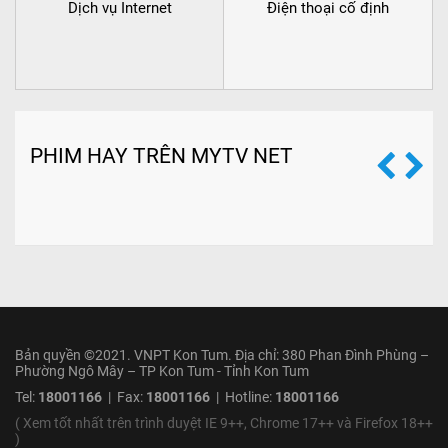
Dịch vụ Internet
Điện thoại cố định
PHIM HAY TRÊN MYTV NET
Bản quyền ©2021. VNPT Kon Tum. Địa chỉ: 380 Phan Đình Phùng –
Phường Ngô Mây – TP Kon Tum - Tỉnh Kon Tum
Tel:
18001166
| Fax:
18001166
| Hotline:
18001166
( Xem tốt nhất trên trình duyệt IE 9++, Chrome 17++ và Firefox 18++
)