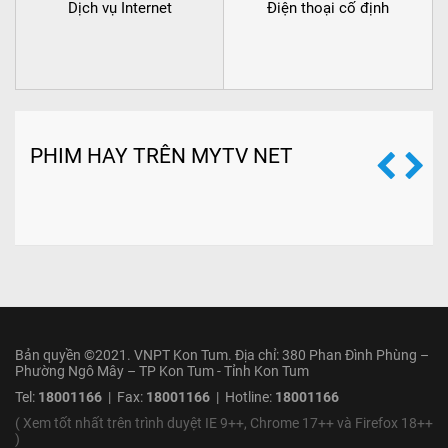
Dịch vụ Internet
Điện thoại cố định
PHIM HAY TRÊN MYTV NET
Bản quyền ©2021. VNPT Kon Tum. Địa chỉ: 380 Phan Đình Phùng –
Phường Ngô Mây – TP Kon Tum - Tỉnh Kon Tum
Tel:
18001166
| Fax:
18001166
| Hotline:
18001166
( Xem tốt nhất trên trình duyệt IE 9++, Chrome 17++ và Firefox 18++
)