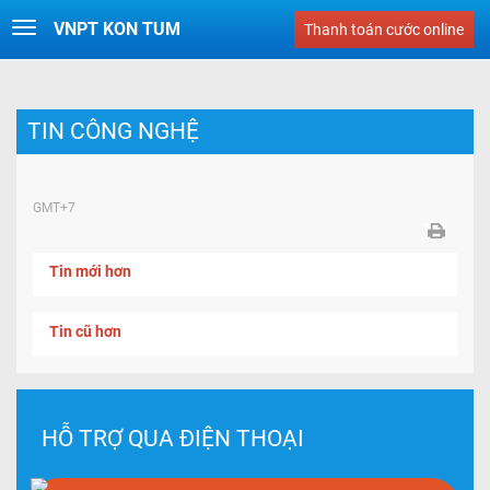
VNPT KON TUM
Toggle
Thanh toán cước online
navigation
TIN CÔNG NGHỆ
GMT+7
Tin mới hơn
Tin cũ hơn
HỖ TRỢ QUA ĐIỆN THOẠI