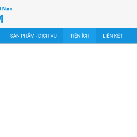
ệt Nam
M
SẢN PHẨM - DỊCH VỤ
TIỆN ÍCH
LIÊN KẾT