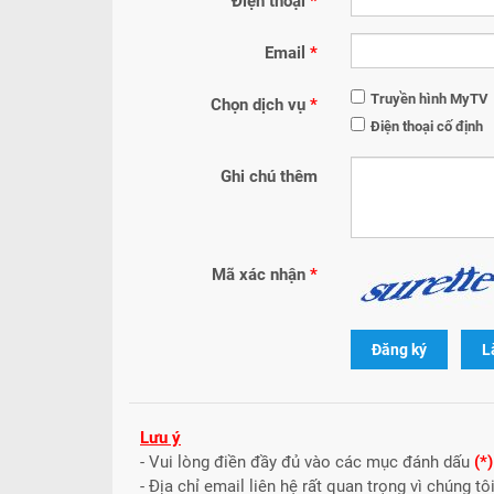
Điện thoại
*
Email
*
Truyền hình MyTV
Chọn dịch vụ
*
Điện thoại cố định
Ghi chú thêm
Mã xác nhận
*
Đăng ký
L
Lưu ý
- Vui lòng điền đầy đủ vào các mục đánh dấu
(*)
- Địa chỉ email liên hệ rất quan trọng vì chúng t