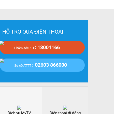
HỖ TRỢ QUA ĐIỆN THOẠI
: 18001166
Chăm sóc KH
: 02603 866000
Sự cố ATTT
Dịch vụ MyTV
Điện thoại di động